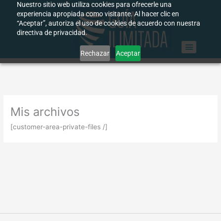
Nuestro sitio web utiliza cookies para ofrecerle una
Ir
experiencia apropiada como visitante. Al hacer clic en
al
“Aceptar”, autoriza el uso de cookies de acuerdo con nuestra
contenido
directiva de privacidad.
Rechazar
Aceptar
Mis archivos
[customer-area-private-files /]